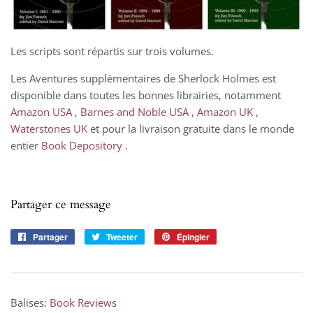
Les scripts sont répartis sur trois volumes.
Les Aventures supplémentaires de Sherlock Holmes est
disponible dans toutes les bonnes librairies, notamment
Amazon USA
,
Barnes and Noble USA
,
Amazon UK
,
Waterstones UK
et pour la livraison gratuite dans le monde
entier
Book Depository
.
Partager ce message
Partager
Partager
Tweeter
Tweeter
Épingler
Épingler
sur
sur
sur
Facebook
Twitter
Pinterest
Balises:
Book Reviews