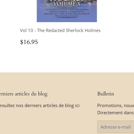
Vol 10 - The Redacted Sherlock Holmes
Prix
$16.95
$16.95
régulier
rniers articles du blog
Bulletin
nsultez nos derniers articles de blog ici
Promotions, nouve
Directement dans 
E-
mails