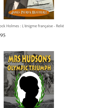
ock Holmes : L'énigme française - Relié
x
$34.95
.95
ulier