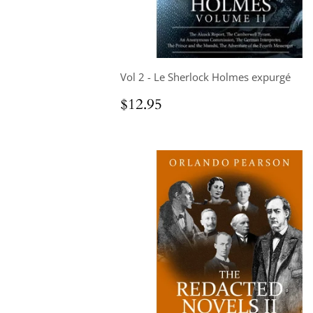
Vol 2 - Le Sherlock Holmes expurgé
Prix
$12.95
$12.95
régulier