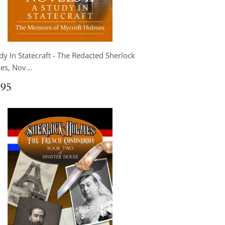
dy In Statecraft - The Redacted Sherlock
s, Nov...
x
$14.95
.95
ulier