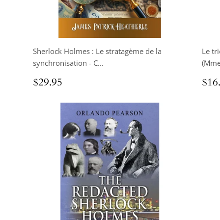
Sherlock Holmes : Le stratagème de la
Le t
synchronisation - C...
(Mme 
Prix
$29.95
Pri
$29.95
$16
régulier
rég