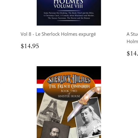
Vol 8 - Le Sherlock Holmes expurgé
A Stu
Holme
Prix
$14.95
$14.95
régulier
Pri
$14
rég