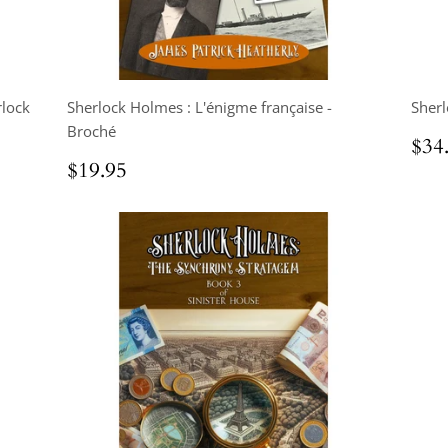
rlock
Sherlock Holmes : L'énigme française -
Sherl
Broché
Pri
$34
rég
Prix
$19.95
$19.95
régulier