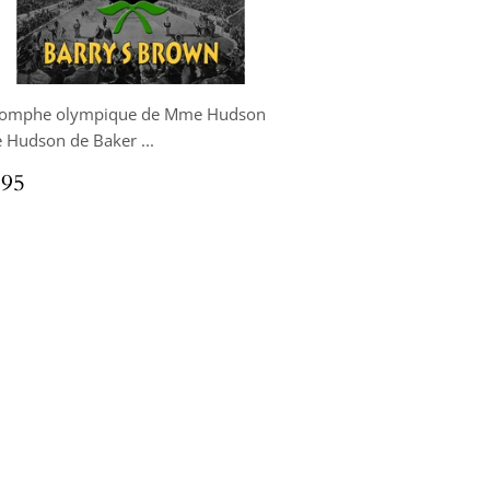
riomphe olympique de Mme Hudson
Hudson de Baker ...
x
$16.95
.95
ulier