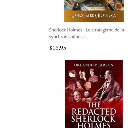
Sherlock Holmes : Le stratagème de la
synchronisation - L...
Prix
$16.95
$16.95
régulier