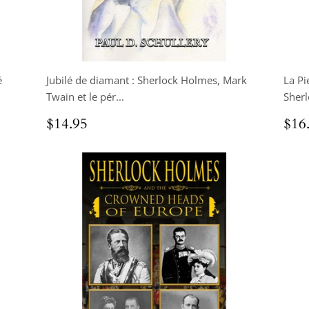
é
Jubilé de diamant : Sherlock Holmes, Mark
La Pi
Twain et le pér...
Sher
Prix
$14.95
Pri
$14.95
$16
régulier
rég