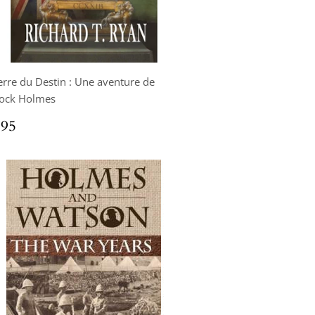
erre du Destin : Une aventure de
lock Holmes
x
$16.95
.95
ulier