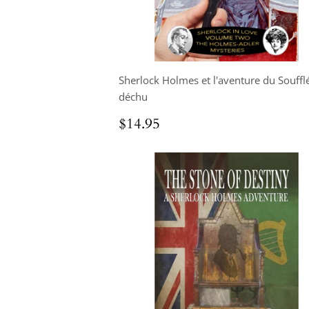
Sherlock Holmes et l'aventure du Souffl
déchu
Prix
$14.95
$14.95
régulier