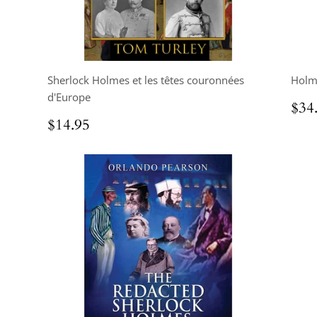
Sherlock Holmes et les têtes couronnées
Holme
d'Europe
Pri
$34
rég
Prix
$14.95
$14.95
régulier