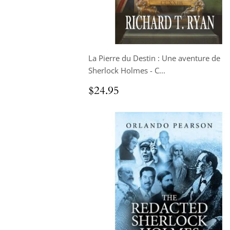
La Pierre du Destin : Une aventure de
Sherlock Holmes - C...
Prix
$24.95
$24.95
régulier