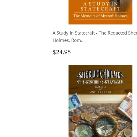
A Study In Statecraft - The Redacted She
Holmes, Rom...
Prix
$24.95
$24.95
régulier