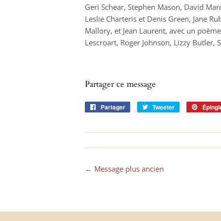
Geri Schear, Stephen Mason, David Mar
Leslie Charteris et Denis Green, Jane Ru
Mallory,
et
Jean Laurent,
avec un poème
Lescroart, Roger Johnson, Lizzy Butler, 
Partager ce message
Partager
Partager
Tweeter
Tweeter
Épingl
sur
sur
Facebook
Twitter
← Message plus ancien