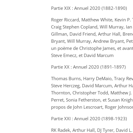
Partie XIX : Annuel 2020
(1882-1890)
Roger Riccard, Matthew White, Kevin P.
Craig Stephen Copland, Will Murray, Ia
Gillman, David Friend, Arthur Hall, Bre
Bryant, Will Murray, Andrew Bryant, Pet
un poème de
Christophe James,
et avan
Steve Emecz,
et
David Marcum
Partie XX : Annuel 2020
(1891-1897)
Thomas Burns, Harry DeMaio, Tracy Rev
Steve Herczeg, David Marcum, Arthur Hal
Thornton, Christopher Todd, Matthew J. El
Perret, Sonia Fetherston,
et
Susan Knigh
propos de
John Lescroart, Roger Johnson
Partie XXI : Annuel 2020
(1898-1923)
RK Radek, Arthur Hall, DJ Tyrer, David 