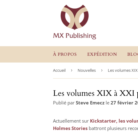
À PROPOS
EXPÉDITION
BLO
Accueil
›
Nouvelles
›
Les volumes XIX 
Les volumes XIX à XXI po
Publié par
Steve Emecz
le
27 février 
Actuellement sur
Kickstarter, les vol
Holmes Stories
battront plusieurs recor