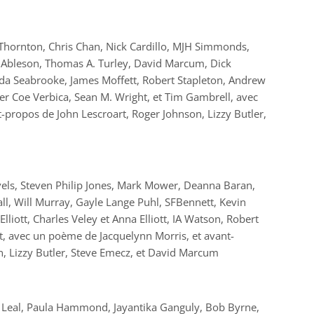
 Thornton, Chris Chan, Nick Cardillo, MJH Simmonds,
n Ableson, Thomas A. Turley, David Marcum, Dick
nda Seabrooke, James Moffett, Robert Stapleton, Andrew
er Coe Verbica, Sean M. Wright,
et
Tim Gambrell,
avec
t-propos de
John Lescroart, Roger Johnson, Lizzy Butler,
els, Steven Philip Jones, Mark Mower, Deanna Baran,
l, Will Murray, Gayle Lange Puhl, SFBennett, Kevin
liott, Charles Veley et Anna Elliott, IA Watson, Robert
t,
avec un poème de
Jacquelynn Morris,
et avant-
, Lizzy Butler, Steve Emecz,
et
David Marcum
L. Leal, Paula Hammond, Jayantika Ganguly, Bob Byrne,