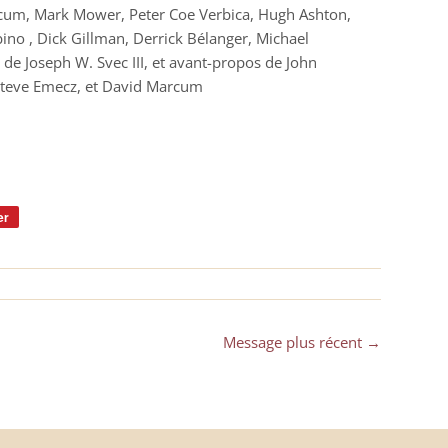
cum, Mark Mower, Peter Coe Verbica, Hugh Ashton,
bino , Dick Gillman, Derrick Bélanger, Michael
 de
Joseph W. Svec III,
et avant-propos de
John
Steve Emecz,
et
David Marcum
er
Épingler
sur
Pinterest
Message plus récent →