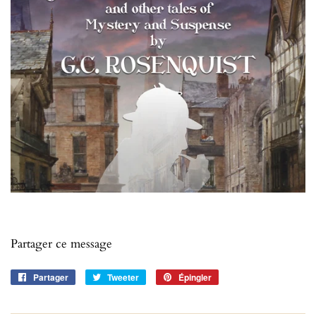
Partager ce message
Partager
Partager
Tweeter
Tweeter
Épingler
Épingler
sur
sur
sur
Facebook
Twitter
Pinterest