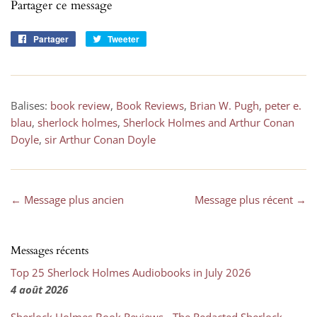
Partager ce message
Partager
Partager
Tweeter
Tweeter
sur
sur
Facebook
Twitter
Balises:
book review
,
Book Reviews
,
Brian W. Pugh
,
peter e.
blau
,
sherlock holmes
,
Sherlock Holmes and Arthur Conan
Doyle
,
sir Arthur Conan Doyle
← Message plus ancien
Message plus récent →
Messages récents
Top 25 Sherlock Holmes Audiobooks in July 2026
4 août 2026
Sherlock Holmes Book Reviews - The Redacted Sherlock