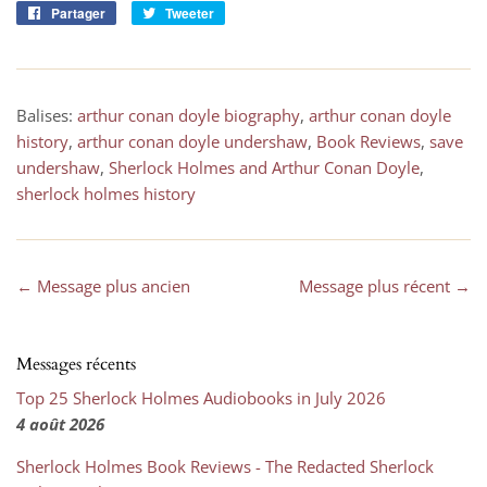
Partager
Partager
Tweeter
Tweeter
sur
sur
Facebook
Twitter
Balises:
arthur conan doyle biography
,
arthur conan doyle
history
,
arthur conan doyle undershaw
,
Book Reviews
,
save
undershaw
,
Sherlock Holmes and Arthur Conan Doyle
,
sherlock holmes history
← Message plus ancien
Message plus récent →
Messages récents
Top 25 Sherlock Holmes Audiobooks in July 2026
4 août 2026
Sherlock Holmes Book Reviews - The Redacted Sherlock