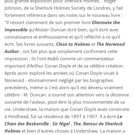
plus grande exposition pour Sherlock Holmes. . Roger
Johnson, de la Sherlock Holmes Society de Londres, y fait
fortement référence dans ses notes sur le nouveau livre :
"Il ressort clairement de son premier livre
Eliminate the
Impossible
qu'Alistair Duncan écrit bien, qu'il écrit avec
connaissance et enthousiasme et qu'il réfléchit à ce qu'il
écrit. Ses livres suivants,
Close to Holmes
et
The Norwood
Author
, ont fait plus que simplement confirment cette
impression : ils l'ont établi comme un commentateur
important d'Arthur Conan Doyle et de sa célèbre création.
Après avoir exploré les années où Conan Doyle vivait à
Norwood - étonnamment négligé par les biographes
précédents, même si c'est alors qu'il est devenu vraiment
célèbre - M. Duncan. a tourné son attention vers la décennie
suivante de l'auteur, peut-être la plus mouvementée de sa
vie. Undershaw, la maison que Conan Doyle avait construite
à Hindhead, fut sa résidence de 1897 à 1907. Il a écrit
Le
Chien des Baskerville
,
Sir Nigel
,
The. Retour de Sherlock
Holmes
et bien d'autres choses à Undershaw. La maison a