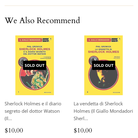
We Also Recommend
SOLD OUT
SOLD OUT
Sherlock Holmes e il diario
La vendetta di Sherlock
segreto del dottor Watson
Holmes (Il Giallo Mondadori
(Il...
Sherl...
Regular
$10.00
Regular
$10.00
$10.00
$10.00
price
price