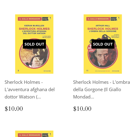
SOLD OUT
SOLD OUT
Sherlock Holmes -
Sherlock Holmes - L'ombra
L'avventura afghana del
della Gorgone (Il Giallo
dottor Watson (...
Mondad...
Regular
$10.00
Regular
$10.00
$10.00
$10.00
price
price