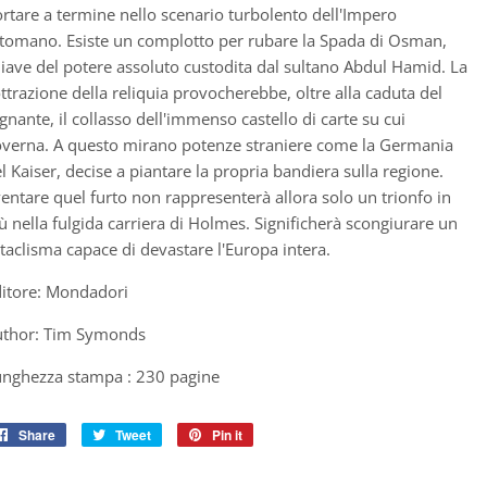
rtare a termine nello scenario turbolento dell'Impero
tomano. Esiste un complotto per rubare la Spada di Osman,
iave del potere assoluto custodita dal sultano Abdul Hamid. La
ttrazione della reliquia provocherebbe, oltre alla caduta del
gnante, il collasso dell'immenso castello di carte su cui
verna. A questo mirano potenze straniere come la Germania
l Kaiser, decise a piantare la propria bandiera sulla regione.
entare quel furto non rappresenterà allora solo un trionfo in
ù nella fulgida carriera di Holmes. Significherà scongiurare un
taclisma capace di devastare l'Europa intera.
itore: Mondadori
uthor: Tim Symonds
unghezza stampa :
230
pagine
Share
Share
Tweet
Tweet
Pin it
Pin
on
on
on
Facebook
Twitter
Pinterest