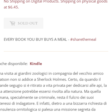
No Shipping on Digital Products. Shipping on physical goods
at $6.45.
SOLD OUT
EVERY BOOK YOU BUY BUYS A MEAL -
#sharethemeal
che disponibile:
Kindle
a visita ai giardini zoologici in compagnia del vecchio amico
tson non si addice a Sherlock Holmes. Certo, da quando il
ande segugio si è ritirato a vita privata per dedicarsi alle api, la
a attenzione potrebbe essersi rivolta alla natura. Ma quella
ana, specialmente se criminale, resta il fulcro dei suoi
teressi di indagatore. E infatti, dietro a una bizzarra richiesta di
nsulenza ornitologica si palesa una missione segreta da