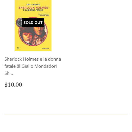
SOLD OUT
Sherlock Holmes e la donna
fatale (Il Giallo Mondadori
Sh...
Regular
$10.00
$10.00
price